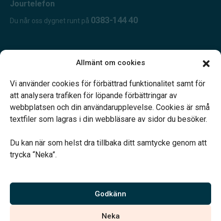
Jourtelefon
0383-144 40
Du når oss dygnet runt på
Öppettider:
Allmänt om cookies
Öppet dygnet runt.
Telefonjour dygnet runt.
Vi använder cookies för förbättrad funktionalitet samt för
att analysera trafiken för löpande förbättringar av
webbplatsen och din användarupplevelse. Cookies är små
textfiler som lagras i din webbläsare av sidor du besöker.
Du kan när som helst dra tillbaka ditt samtycke genom att
Vårt systerbolag Verahill hjälper dig med familjejuridiken –
trycka “Neka”.
genom hela livet.
Varmt välkommen.
Godkänn
Vi är auktoriserade av Sveriges Begravningsbyråers Förbund och
Neka
har högt ställda krav på utbildning, kvalitet, miljö och arbetsmiljö.