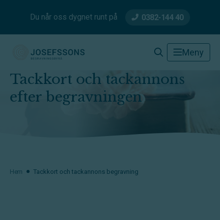
Du når oss dygnet runt på
0382-144 40
Josefssons Begravningsbyrå
Meny
Tackkort och tackannons
efter begravningen
Hem
Tackkort och tackannons begravning