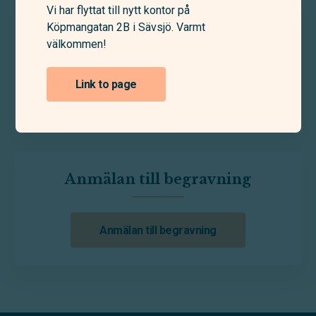
Vi har flyttat till nytt kontor på
Skicka blommor till
Köpmangatan 2B i Sävsjö. Varmt
välkommen!
begravning
Link to page
Skicka blommor
Anmälan till begravning
Anmälan till begravning