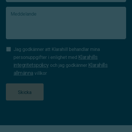
Meddelande
Samtycke
Jag godkänner att Klarahill behandlar mina
Klarahills
(Required)
personuppgifter i enlighet med
integritetspolicy
Klarahills
och jag godkänner
allmänna
villkor
Skicka