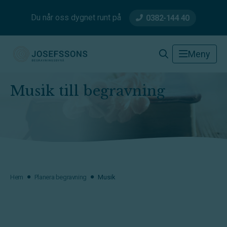
Du når oss dygnet runt på
0382-144 40
Josefssons Begravningsbyrå
Meny
Musik till begravning
Hem
Planera begravning
Musik