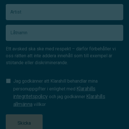
Artist
(Required)
Låtnamn
(Required)
Ett avsked ska ske med respekt – därför förbehåller vi
oss rätten att inte addera innehåll som till exempel är
stötande eller diskriminerande.
Samtycke
Jag godkänner att Klarahill behandlar mina
Klarahills
(Required)
personuppgifter i enlighet med
integritetspolicy
Klarahills
och jag godkänner
allmänna
villkor
Skicka