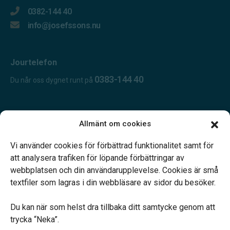
0382-144 40
info@josefssons.nu
Jourtelefon
0383-144 40
Du når oss dygnet runt på
Öppettider:
Allmänt om cookies
Öppet dygnet runt.
Telefonjour dygnet runt.
Vi använder cookies för förbättrad funktionalitet samt för
att analysera trafiken för löpande förbättringar av
webbplatsen och din användarupplevelse. Cookies är små
textfiler som lagras i din webbläsare av sidor du besöker.
Du kan när som helst dra tillbaka ditt samtycke genom att
Vårt systerbolag Verahill hjälper dig med familjejuridiken –
trycka “Neka”.
genom hela livet.