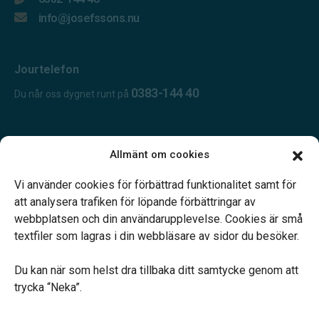
info@josefssons.nu
Jourtelefon
0383-144 40
Du når oss dygnet runt på
Öppettider:
Allmänt om cookies
Öppet dygnet runt.
Telefonjour dygnet runt.
Vi använder cookies för förbättrad funktionalitet samt för
att analysera trafiken för löpande förbättringar av
webbplatsen och din användarupplevelse. Cookies är små
textfiler som lagras i din webbläsare av sidor du besöker.
Du kan när som helst dra tillbaka ditt samtycke genom att
Vårt systerbolag Verahill hjälper dig med familjejuridiken –
trycka “Neka”.
genom hela livet.
Varmt välkommen.