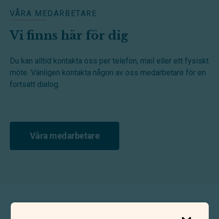
VÅRA MEDARBETARE
Vi finns här för dig
Du kan alltid kontakta oss per telefon, mail eller ett fysiskt
möte. Vänligen kontakta någon av oss medarbetare för en
fortsatt dialog.
Våra medarbetare