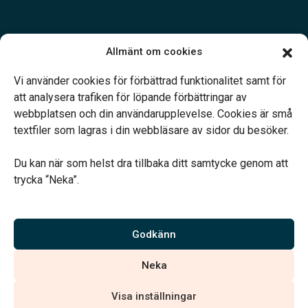
Öppettider:
Allmänt om cookies
Öppet dygnet runt.
Telefonjour dygnet runt.
Vi använder cookies för förbättrad funktionalitet samt för
att analysera trafiken för löpande förbättringar av
webbplatsen och din användarupplevelse. Cookies är små
textfiler som lagras i din webbläsare av sidor du besöker.
Du kan när som helst dra tillbaka ditt samtycke genom att
Vårt systerbolag Verahill hjälper dig med familjejuridiken –
trycka “Neka”.
genom hela livet.
Varmt välkommen.
Godkänn
Vi är auktoriserade av Sveriges Begravningsbyråers Förbund och
Neka
har högt ställda krav på utbildning, kvalitet, miljö och arbetsmiljö.
Visa inställningar