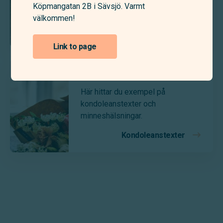
Köpmangatan 2B i Sävsjö. Varmt
begravningen.
välkommen!
Skicka blommor
Link to page
Vad skriver jag i en kondoleans?
Här hittar du exempel på
kondoleanstexter och
minneshälsningar.
Kondoleanstexter