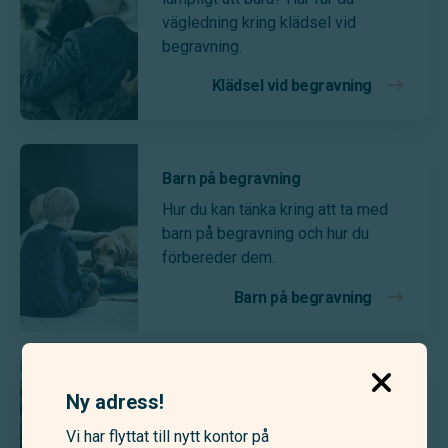
vägledning kring klädsel vid
begravning.
Klädsel vid begravning
Barn på begravning
Hur du kan tänka kring att ta med
barn på begravning och hur du
förbereder dem.
Barn på begravning
Beställa blommor
Ny adress!
Visa din omtanke genom att
Vi har flyttat till nytt kontor på
beställa blommor till