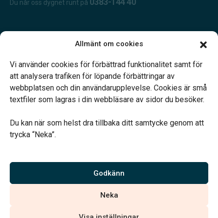
0383-144 40
Du når oss dygnet runt på
Öppettider:
Allmänt om cookies
Öppet dygnet runt.
Telefonjour dygnet runt.
Vi använder cookies för förbättrad funktionalitet samt för
att analysera trafiken för löpande förbättringar av
webbplatsen och din användarupplevelse. Cookies är små
textfiler som lagras i din webbläsare av sidor du besöker.
Du kan när som helst dra tillbaka ditt samtycke genom att
Vårt systerbolag Verahill hjälper dig med familjejuridiken –
trycka “Neka”.
genom hela livet.
Varmt välkommen.
Godkänn
Vi är auktoriserade av Sveriges Begravningsbyråers Förbund och
Neka
har högt ställda krav på utbildning, kvalitet, miljö och arbetsmiljö.
Visa inställningar