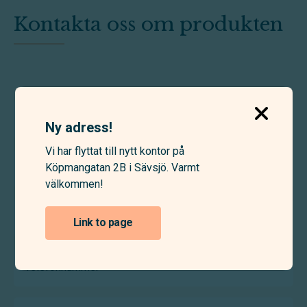
Kontakta oss om produkten
Förnamn
Ny adress!
(Required)
Vi har flyttat till nytt kontor på
Efternamn
Köpmangatan 2B i Sävsjö. Varmt
(Required)
välkommen!
E-
postadress
Link to page
(Required)
Telefonnummer
(Required)
Meddelande