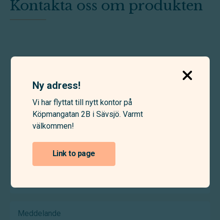
Kontakta oss om produkten
Förnamn
(Required)
Ny adress!
Efternamn
Vi har flyttat till nytt kontor på
(Required)
Köpmangatan 2B i Sävsjö. Varmt
välkommen!
E-
postadress
Link to page
(Required)
Telefonnummer
(Required)
Meddelande