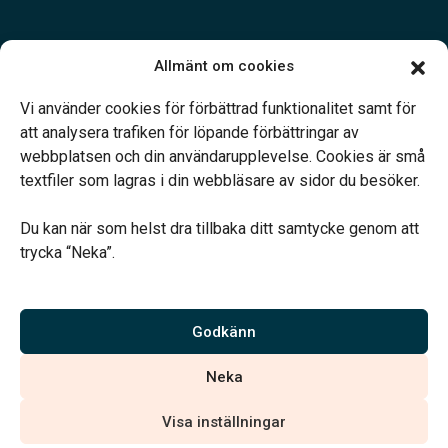
Öppettider:
Allmänt om cookies
Öppet dygnet runt.
Telefonjour dygnet runt.
Vi använder cookies för förbättrad funktionalitet samt för
att analysera trafiken för löpande förbättringar av
webbplatsen och din användarupplevelse. Cookies är små
textfiler som lagras i din webbläsare av sidor du besöker.
Du kan när som helst dra tillbaka ditt samtycke genom att
Vårt systerbolag Verahill hjälper dig med familjejuridiken –
trycka “Neka”.
genom hela livet.
Varmt välkommen.
Godkänn
Vi är auktoriserade av Sveriges Begravningsbyråers Förbund och
Neka
har högt ställda krav på utbildning, kvalitet, miljö och arbetsmiljö.
Visa inställningar