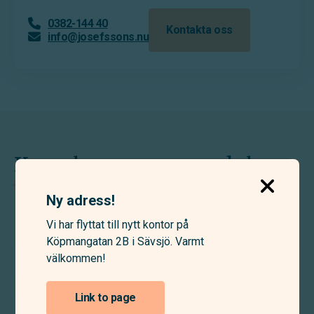
0382-144 40
Kontakta oss
info@josefssons.nu
Kontakta oss om produkten
Ny adress!
Vi har flyttat till nytt kontor på
Köpmangatan 2B i Sävsjö. Varmt
Förnamn
välkommen!
(Required)
Link to page
Efternamn