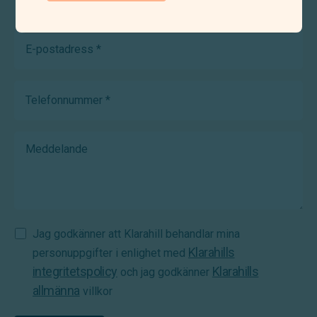
(Required)
E-
postadress
(Required)
Telefonnummer
(Required)
Meddelande
Samtycke
Jag godkänner att Klarahill behandlar mina
Klarahills
(Required)
personuppgifter i enlighet med
integritetspolicy
Klarahills
och jag godkänner
allmänna
villkor