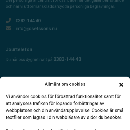
Det personliga är centralt för oss, både när det gäller bemötande
och när vi utformar skräddarsydda personliga begravningar.
0382-144 40
info@josefssons.nu
Jourtelefon
0383-144 40
Du når oss dygnet runt på
Öppettider:
Allmänt om cookies
Öppet dygnet runt.
Telefonjour dygnet runt.
Vi använder cookies för förbättrad funktionalitet samt för
att analysera trafiken för löpande förbättringar av
webbplatsen och din användarupplevelse. Cookies är små
textfiler som lagras i din webbläsare av sidor du besöker.