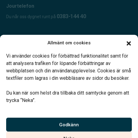
Jourtelefon
0383-144 40
Du når oss dygnet runt på
Öppettider:
Allmänt om cookies
Öppet dygnet runt.
Telefonjour dygnet runt.
Vi använder cookies för förbättrad funktionalitet samt för
att analysera trafiken för löpande förbättringar av
webbplatsen och din användarupplevelse. Cookies är små
textfiler som lagras i din webbläsare av sidor du besöker.
Du kan när som helst dra tillbaka ditt samtycke genom att
Vårt systerbolag Verahill hjälper dig med familjejuridiken –
trycka “Neka”.
genom hela livet.
Varmt välkommen.
Godkänn
Vi är auktoriserade av Sveriges Begravningsbyråers Förbund och