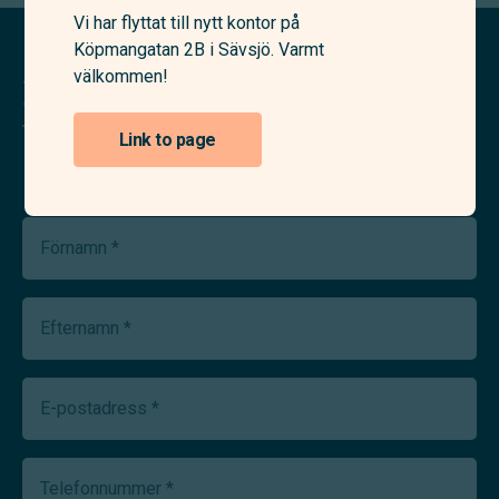
Vi har flyttat till nytt kontor på
Köpmangatan 2B i Sävsjö. Varmt
välkommen!
Kontakta oss
Link to page
Förnamn
(Required)
Efternamn
(Required)
E-
postadress
(Required)
Telefonnummer
(Required)