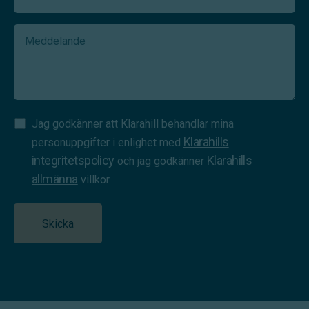
Meddelande
Samtycke
Jag godkänner att Klarahill behandlar mina
Klarahills
(Required)
personuppgifter i enlighet med
integritetspolicy
Klarahills
och jag godkänner
allmänna
villkor
Skicka