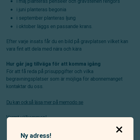
i maj planteras penséer och gravstenen rengörs
i juni planteras begonia
i september planteras ljung
i oktober läggs en passande krans.
Efter varje insats får du en bild på gravplatsen vilket kan
vara fint att dela med nära och kära
Hur går jag tillväga för att komma igång
För att få reda på prisuppgifter och vilka
begravningsplatser som är möjliga för abonnemanget
kontaktar du oss.
Du kan också läsa mer på memodo.se
Varmt välkommen!
Ny adress!