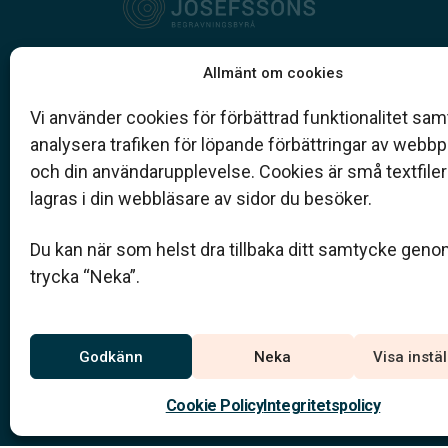
Vår begravningsbyrå är en del av Klarahill.
Allmänt om cookies
Klarahill består av kunniga lokala familjeföretag so
auktoriserade inom Sveriges begravningsbyråers
Vi använder cookies för förbättrad funktionalitet samt
förbund (SBF). Det personliga är centralt för oss, b
analysera trafiken för löpande förbättringar av webb
när det gäller bemötande och när vi utformar
och din användarupplevelse. Cookies är små textfile
skräddarsydda personliga begravningar.
lagras i din webbläsare av sidor du besöker.
0382-144 40
Du kan när som helst dra tillbaka ditt samtycke geno
info@josefssons.nu
Ny adress!
trycka “Neka”.
Vi har flyttat till nytt ko
välkommen!
Jourtelefon
Godkänn
Neka
Visa instä
0383-144 40
Du når oss dygnet runt på
Cookie Policy
Integritetspolicy