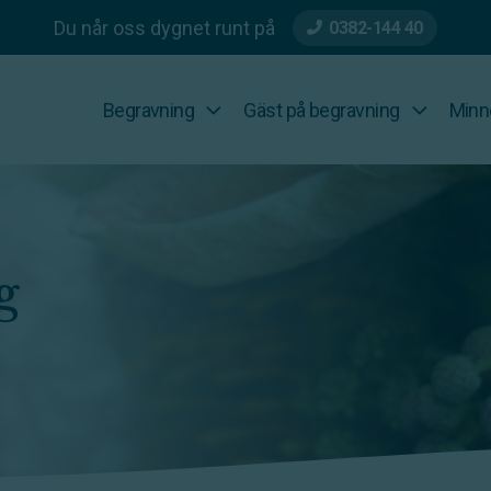
Du når oss dygnet runt på
0382-144 40
Begravning
Gäst på begravning
Minn
g