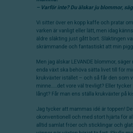
– Varför inte? Du älskar ju blommor, säg
Vi sitter över en kopp kaffe och pratar 
varken är vanligt eller lätt, men idag kän
äldre släkting just gått bort. Släktingen v
skrämmande och fantastiskt att min pigg
Men jag älskar LEVANDE blommor, säger ma
enda växt ska behöva sätta livet till för 
krukväxter istället – och så får den som 
minne…..det vore väl trevligt? Eller tycker f
långt? Får man ens ställa krukväxter på k
Jag tycker att mammas idé är toppen! Det 
okonventionell och med stort hjärta för a
alltid samlat fröer och sticklingar och glat
vänner när växten börjat ta fart. Skulle 