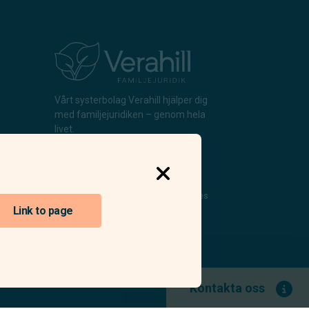
Vårt systerbolag Verahill hjälper dig
med familjejuridiken – genom hela
livet.
Varmt välkommen.
Vi är auktoriserade av Sveriges
Begravningsbyråers Förbund
Link to page
och har högt ställda krav på
utbildning, kvalitet, miljö och
arbetsmiljö.
Kontakta oss