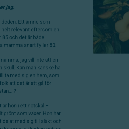
er jag.
om döden. Ett ämne som
ns helt relevant eftersom en
ar 85 och det är både
a mamma snart fyller 80.
mma, jag vill inte att en
min skull. Kan man kanske ha
vill ta med sig en hem, som
olk att det är att gå för
istan….?
är hon i ett nötskal –
llt grönt som växer. Hon har
t delat med sig till släkt och
man komma in i kyrkan och se