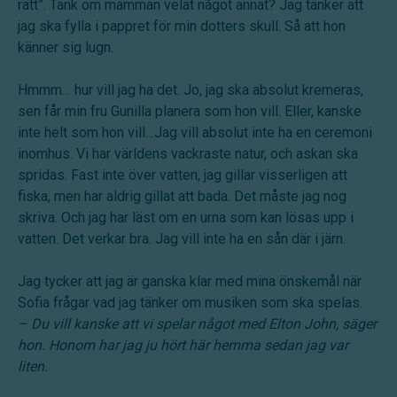
rätt”. Tänk om mamman velat något annat? Jag tänker att
jag ska fylla i pappret för min dotters skull. Så att hon
känner sig lugn.
Hmmm… hur vill jag ha det. Jo, jag ska absolut kremeras,
sen får min fru Gunilla planera som hon vill. Eller, kanske
inte helt som hon vill…Jag vill absolut inte ha en ceremoni
inomhus. Vi har världens vackraste natur, och askan ska
spridas. Fast inte över vatten, jag gillar visserligen att
fiska, men har aldrig gillat att bada. Det måste jag nog
skriva. Och jag har läst om en urna som kan lösas upp i
vatten. Det verkar bra. Jag vill inte ha en sån där i järn.
Jag tycker att jag är ganska klar med mina önskemål när
Sofia frågar vad jag tänker om musiken som ska spelas.
– Du vill kanske att vi spelar något med Elton John, säger
hon. Honom har jag ju hört här hemma sedan jag var
liten.