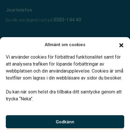
Jourtelefon
0383-144 40
Du når oss dygnet runt på
Öppettider:
Allmänt om cookies
Öppet dygnet runt.
Telefonjour dygnet runt.
Vi använder cookies för förbättrad funktionalitet samt för
att analysera trafiken för löpande förbättringar av
webbplatsen och din användarupplevelse. Cookies är små
textfiler som lagras i din webbläsare av sidor du besöker.
Du kan när som helst dra tillbaka ditt samtycke genom att
Vårt systerbolag Verahill hjälper dig med familjejuridiken –
trycka “Neka”.
genom hela livet.
Varmt välkommen.
Godkänn
Vi är auktoriserade av Sveriges Begravningsbyråers Förbund och