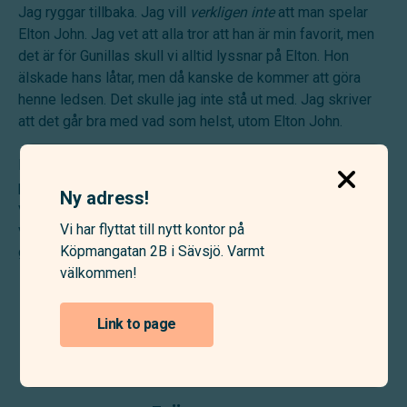
Jag ryggar tillbaka. Jag vill
verkligen inte
att man spelar
Elton John. Jag vet att alla tror att han är min favorit, men
det är för Gunillas skull vi alltid lyssnar på Elton. Hon
älskade hans låtar, men då kanske de kommer att göra
henne ledsen. Det skulle jag inte stå ut med. Jag skriver
att det går bra med vad som helst, utom Elton John.
Min dotter berättar om begravningen hon just varit på, om
prinsesstårtan och kaffet som serverades efteråt. Det
Ny adress!
verkar vara ett säkert kort. Jag skriver att jag absolut inte
Vi har flyttat till nytt kontor på
vill ha tårta. Jag vill att de serverar Gunillas äppelpaj. Det
Köpmangatan 2B i Sävsjö. Varmt
godaste jag vet.
välkommen!
Link to page